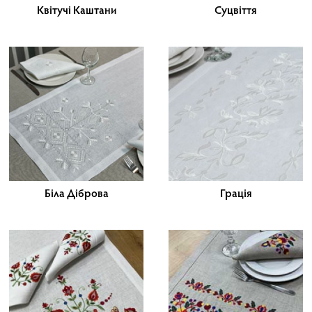
Квітучі Каштани
Суцвіття
Біла Діброва
Грація