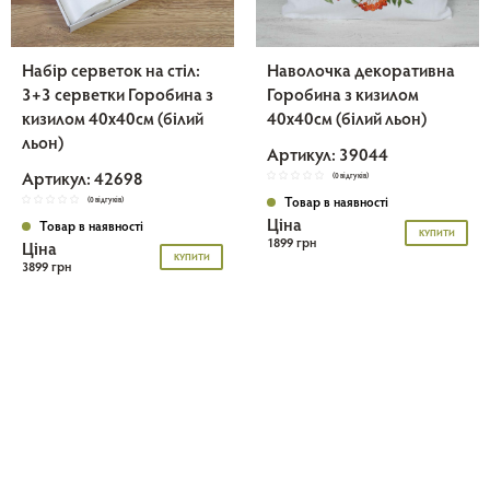
Набір серветок на стіл:
Наволочка декоративна
3+3 серветки Горобина з
Горобина з кизилом
кизилом 40х40см (білий
40х40см (білий льон)
льон)
Артикул: 39044
Артикул: 42698
(0 відгуків)
(0 відгуків)
Товар в наявності
Ціна
Товар в наявності
КУПИТИ
1899 грн
Ціна
КУПИТИ
3899 грн