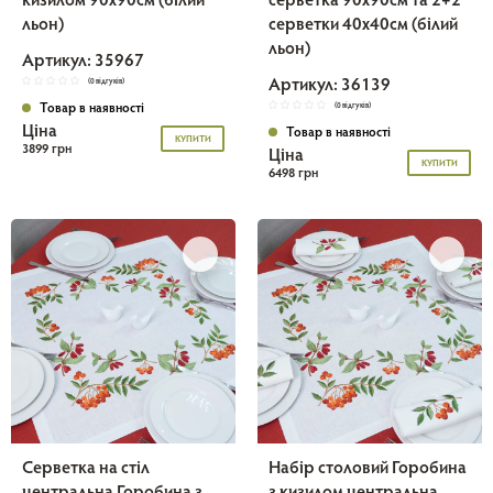
кизилом 90х90см (білий
серветка 90х90см та 2+2
льон)
серветки 40х40см (білий
льон)
Артикул: 35967
Артикул: 36139
(0 відгуків)
Товар в наявності
(0 відгуків)
Ціна
Товар в наявності
КУПИТИ
3899 грн
Ціна
КУПИТИ
6498 грн
Серветка на стіл
Набір столовий Горобина
центральна Горобина з
з кизилом центральна