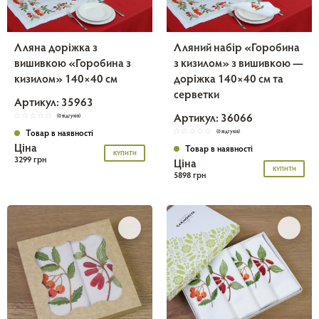
Лляна доріжка з
Лляний набір «Горобина
вишивкою «Горобина з
з кизилом» з вишивкою —
кизилом» 140×40 см
доріжка 140×40 см та
серветки
Артикул: 35963
Артикул: 36066
(0 відгуків)
Товар в наявності
(0 відгуків)
Ціна
Товар в наявності
КУПИТИ
3299 грн
Ціна
КУПИТИ
5898 грн