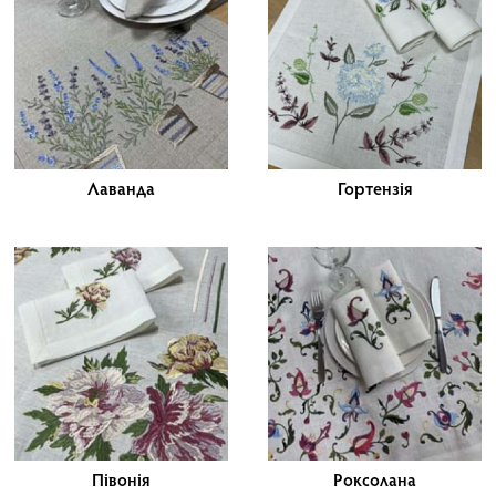
Лаванда
Гортензія
Півонія
Роксолана