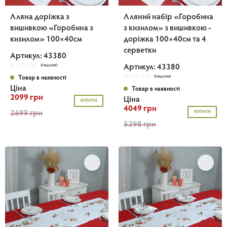
Лляна доріжка з
Лляний набір «Горобина
вишивкою «Горобина з
з кизилом» з вишивкою -
кизилом» 100×40см
доріжка 100×40см та 4
серветки
Артикул: 43380
Артикул: 43380
(0 відгуків)
Товар в наявності
(0 відгуків)
Ціна
Товар в наявності
2099 грн
Ціна
КУПИТИ
4049 грн
2699 грн
КУПИТИ
5298 грн