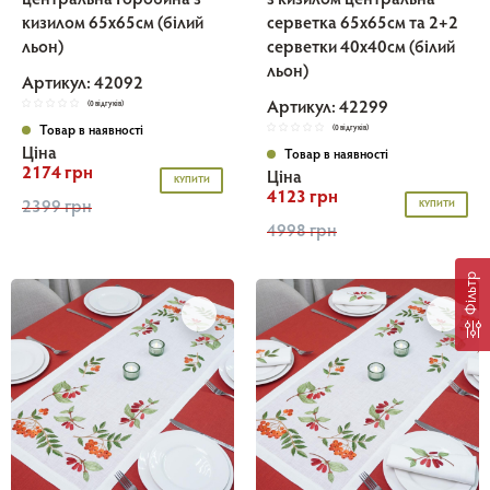
кизилом 65x65см (білий
серветка 65х65см та 2+2
льон)
серветки 40х40см (білий
льон)
Артикул: 42092
Артикул: 42299
(0 відгуків)
Товар в наявності
(0 відгуків)
Ціна
Товар в наявності
2174 грн
Ціна
КУПИТИ
4123 грн
2399 грн
КУПИТИ
4998 грн
Фільтр