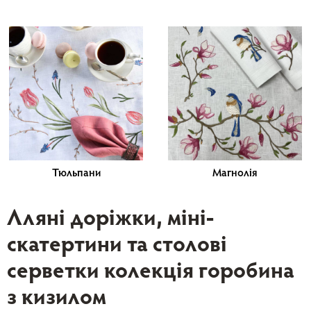
Тюльпани
Магнолія
Лляні доріжки, міні-
скатертини та столові
серветки колекція горобина
з кизилом