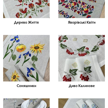
Дерево Життя
Яворівські Квіти
Соняшники
Диво Калинове