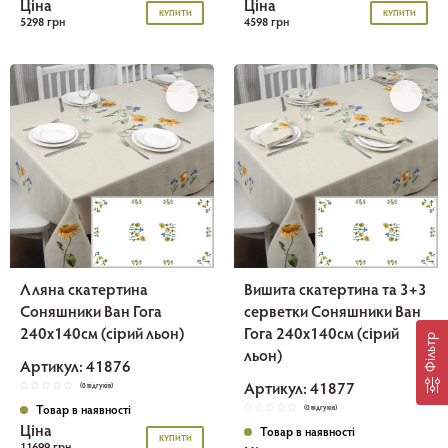
Ціна
Ціна
КУПИТИ
КУПИТИ
5298 грн
4598 грн
Лляна скатертина
Вишита скатертина та 3+3
Соняшники Ван Гога
серветки Соняшники Ван
240х140см (сірий льон)
Гога 240х140см (сірий
Фільтр
льон)
Артикул: 41876
Артикул: 41877
(0 відгуків)
Товар в наявності
(0 відгуків)
Ціна
Товар в наявності
КУПИТИ
11699 грн