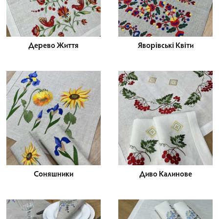
Дерево Життя
Яворівські Квіти
Соняшники
Диво Калинове