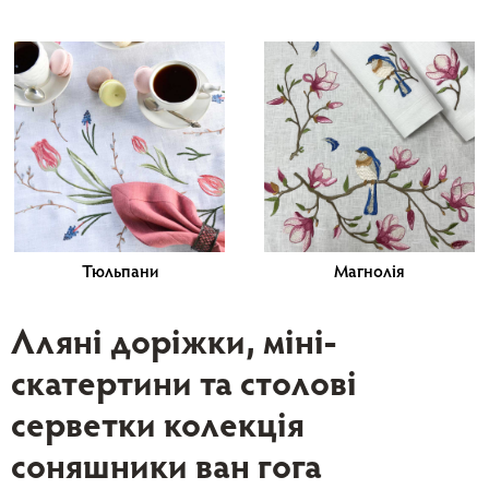
Тюльпани
Магнолія
Лляні доріжки, міні-
скатертини та столові
серветки колекція
соняшники ван гога