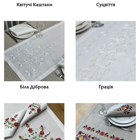
Квітучі Каштани
Суцвіття
Біла Діброва
Грація