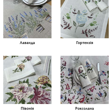
Лаванда
Гортензія
Півонія
Роксолана