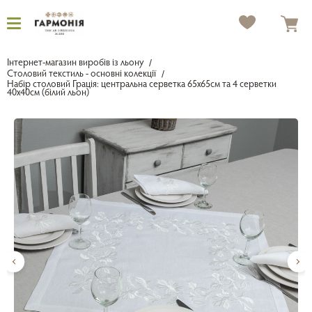
Інтернет-магазин виробів із льону
Столовий текстиль - основні колекції
Набір столовий Грація: центральна серветка 65х65см та 4 серветки
40х40см (білий льон)