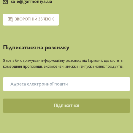
sale@garmoniya.ua
ЗВОРОТНІЙ ЗВ’ЯЗОК
Підписатися на розсилку
Я хотів би отримувати інформаційну розсилку від Гармонії, що містить
комерційні пропозиції, ексклюзивні знижки і випуски нових продуктів.
Пiдписатися