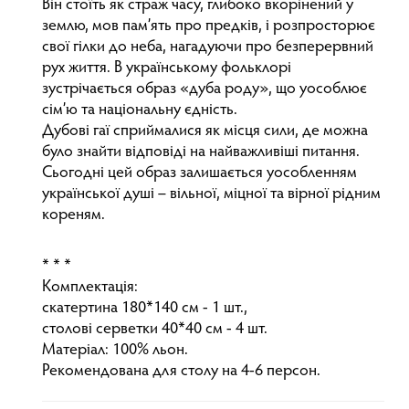
Він стоїть як страж часу, глибоко вкорінений у
землю, мов пам’ять про предків, і розпросторює
свої гілки до неба, нагадуючи про безперервний
рух життя. В українському фольклорі
зустрічається образ «дуба роду», що уособлює
сім’ю та національну єдність.
Дубові гаї сприймалися як місця сили, де можна
було знайти відповіді на найважливіші питання.
Сьогодні цей образ залишається уособленням
української душі – вільної, міцної та вірної рідним
кореням.
* * *
Комплектація:
скатертина 180*140 см - 1 шт.,
столові серветки 40*40 см - 4 шт.
Матеріал: 100% льон.
Рекомендована для столу на 4-6 персон.