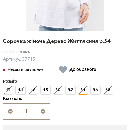
Сорочка жіноча Дерево Життя синя р.54
(0 відгуків)
Артикул: 37715
До обраного
Немає в наявності
Розмір
42
44
46
48
50
52
54
56
58
Кількість: