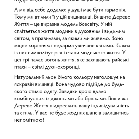
А ми від себе додамо: у душі має бути гармонія.
Тому ми втілили її у цій вишиванці. Вишите Дерево
Життя – це виразна модель Всесвіту. У ній
сплітається життя людини з духовним і видимим
світом, з правилами, за якими ми живемо. Воно
міцне корінням і недарма увінчане квітами. Кожна
із них символізує різні етапи людського життя. У
центрі палає вогонь життя, яке захищають райські
птахи – світлі духи-охоронці.
Натуральний льон білого кольору наголошує на
яскравій вишивці. Вона чудово підійде до будь-
якого стилю одягу. Завдяки крою вдало
комбінується із джинсами або брюками. Вишивка
Дерево Життя підкреслить вашу індивідуальність
та стиль. У вас не буде жодних шансів залишитись
непомітною!