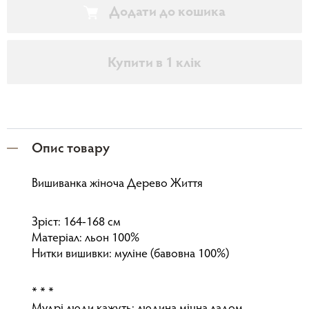
Додати до кошика
Купити в 1 клік
Опис товару
Вишиванка жіноча Дерево Життя
Зріст: 164-168 см
Матеріал: льон 100%
Нитки вишивки: муліне (бавовна 100%)
* * *
Мудрі люди кажуть: людина міцна ладом.