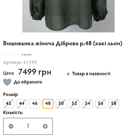
Вишиванка жіноча Діброва р.48 (хакі льон)
(0 відгуків)
Артикул: 41195
7499 грн
Цена
Товар в наявності
До обраного
Розмір
42
44
46
48
50
52
54
56
58
Кількість: