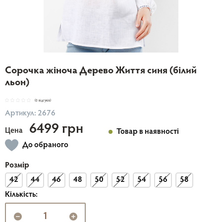
Сорочка жіноча Дерево Життя синя (білий
льон)
(0 відгуків)
Артикул: 2676
6499 грн
Цена
Товар в наявності
До обраного
Розмір
42
44
46
48
50
52
54
56
58
Кількість: