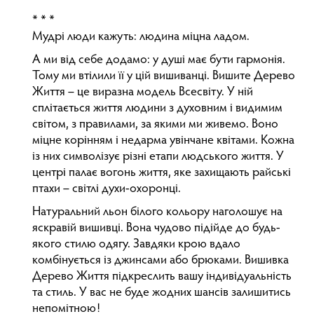
* * *
Мудрі люди кажуть: людина міцна ладом.
А ми від себе додамо: у душі має бути гармонія.
Тому ми втілили її у цій вишиванці. Вишите Дерево
Життя – це виразна модель Всесвіту. У ній
сплітається життя людини з духовним і видимим
світом, з правилами, за якими ми живемо. Воно
міцне корінням і недарма увінчане квітами. Кожна
із них символізує різні етапи людського життя. У
центрі палає вогонь життя, яке захищають райські
птахи – світлі духи-охоронці.
Натуральний льон білого кольору наголошує на
яскравій вишивці. Вона чудово підійде до будь-
якого стилю одягу. Завдяки крою вдало
комбінується із джинсами або брюками. Вишивка
Дерево Життя підкреслить вашу індивідуальність
та стиль. У вас не буде жодних шансів залишитись
непомітною!